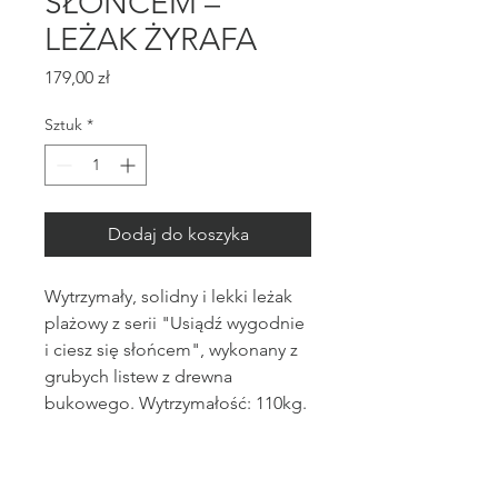
SŁOŃCEM –
LEŻAK ŻYRAFA
Cena
179,00 zł
Sztuk
*
Dodaj do koszyka
Wytrzymały, solidny i lekki leżak
plażowy z serii "Usiądź wygodnie
i ciesz się słońcem", wykonany z
grubych listew z drewna
bukowego. Wytrzymałość: 110kg.
Do wyboru 5 wzorów nadruku na
wysokiej klasy tkaninie siedziska.